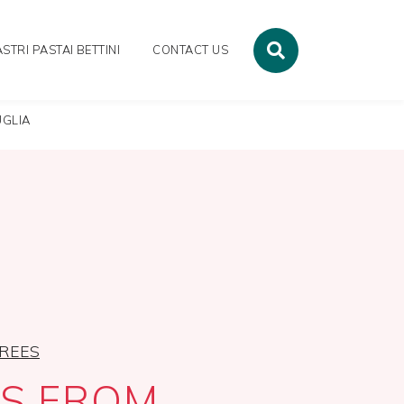
STRI PASTAI BETTINI
CONTACT US
UGLIA
REES
S FROM